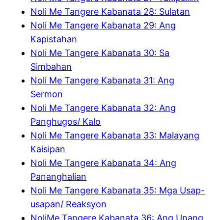
Noli Me Tangere Kabanata 28: Sulatan
Noli Me Tangere Kabanata 29: Ang
Kapistahan
Noli Me Tangere Kabanata 30: Sa
Simbahan
Noli Me Tangere Kabanata 31: Ang
Sermon
Noli Me Tangere Kabanata 32: Ang
Panghugos/ Kalo
Noli Me Tangere Kabanata 33: Malayang
Kaisipan
Noli Me Tangere Kabanata 34: Ang
Pananghalian
Noli Me Tangere Kabanata 35: Mga Usap-
usapan/ Reaksyon
NoliMe Tangere Kabanata 36: Ang Unang