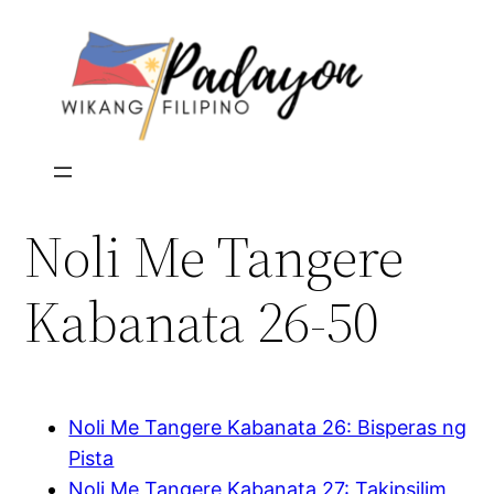
Skip
to
content
Noli Me Tangere
Kabanata 26-50
Noli Me Tangere Kabanata 26: Bisperas ng
Pista
Noli Me Tangere Kabanata 27: Takipsilim