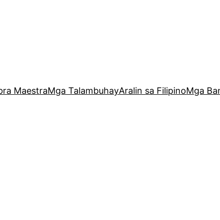
bra Maestra
Mga Talambuhay
Aralin sa Filipino
Mga Ba