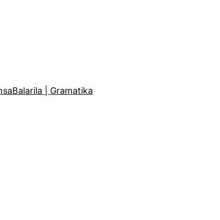
nsa
Balarila | Gramatika