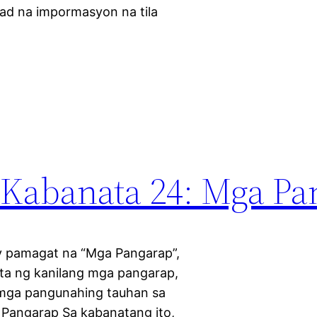
ad na impormasyon na tila
o Kabanata 24: Mga P
ay pamagat na “Mga Pangarap”,
ta ng kanilang mga pangarap,
 mga pangunahing tauhan sa
 Pangarap Sa kabanatang ito,