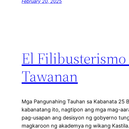
February 20, 2025
El Filibusterismo
Tawanan
Mga Pangunahing Tauhan sa Kabanata 25 B
kabanatang ito, nagtipon ang mga mag-aara
pag-usapan ang desisyon ng gobyerno tungk
magkaroon ng akademya ng wikang Kastila