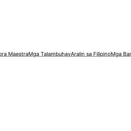
bra Maestra
Mga Talambuhay
Aralin sa Filipino
Mga Ba