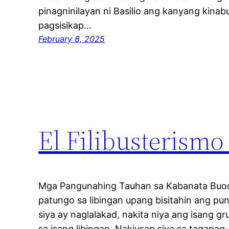
pinagninilayan ni Basilio ang kanyang kin
pagsisikap…
February 8, 2025
El Filibusterismo
Mga Pangunahing Tauhan sa Kabanata Buod: 
patungo sa libingan upang bisitahin ang p
siya ay naglalakad, nakita niya ang isang 
sa isang libingan. Nakiusap siya sa tagapag