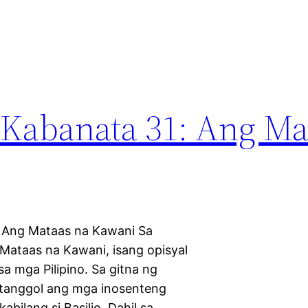
o Kabanata 31: Ang Ma
 Ang Mataas na Kawani Sa
 Mataas na Kawani, isang opisyal
 mga Pilipino. Sa gitna ng
gtanggol ang mga inosenteng
abilang si Basilio. Dahil sa…