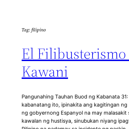
Tag:
filipino
El Filibusterism
Kawani
Pangunahing Tauhan Buod ng Kabanata 31:
kabanatang ito, ipinakita ang kagitingan ng
ng gobyernong Espanyol na may malasakit sa
kawalan ng hustisya, sinubukan niyang ipa
Pilipino na nadamay sa insidente ng paskin, k