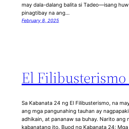
may dala-dalang balita si Tadeo—isang huw
pinagtibay na ang…
February 8, 2025
El Filibusterism
Sa Kabanata 24 ng El Filibusterismo, na m
ang mga pangunahing tauhan ay nagpapaki
adhikain, at pananaw sa buhay. Narito ang
kabanatang ito. Buod ng Kabanata 24: Mga