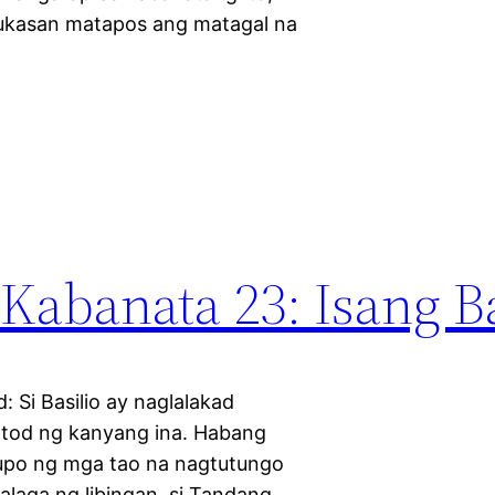
abukasan matapos ang matagal na
 Kabanata 23: Isang 
Si Basilio ay naglalakad
untod ng kanyang ina. Habang
grupo ng mga tao na nagtutungo
-alaga ng libingan, si Tandang