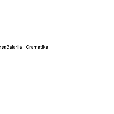
nsa
Balarila | Gramatika