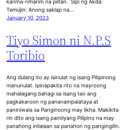
karima-rimarim na piitan. Sipi ng Akda:
Temüjin: Anong saklap na…
January 10, 2023
Tiyo Simon ni N.P.S
Toribio
Ang dulang ito ay isinulat ng isang Pilipinong
manunulat. Ipinapakita rito na mayroong
mahalagang bahagi sa isang tao ang
pagkakaroon ng pananampalataya at
paniniwala sa Panginoong may likha. Makikita
rin dito ang isang pamilyang Pilipino na may
panahong inilalaan sa panahon ng pangingilin.