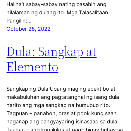
Halina’t sabay-sabay nating basahin ang
nilalaman ng dulang ito. Mga Talasalitaan
Pangilin:…
October 28, 2022
Dula: Sangkap at
Elemento
Sangkap ng Dula Upang maging epektibo at
makabuluhan ang pagtatanghal ng isang dula
narito ang mga sangkap na bumubuo rito.
Tagpuan – panahon, oras at pook kung saan
naganap ang pangyayaring isinasaad sa dula.
Tauhan – ang kumikilos at nagbibigay buhay sa