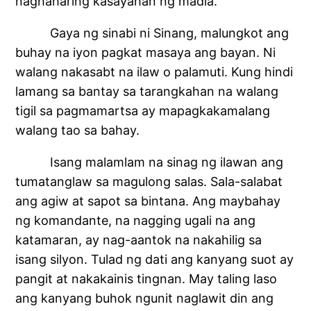
naghaharing kasayahan ng madla.
Gaya ng sinabi ni Sinang, malungkot ang
buhay na iyon pagkat masaya ang bayan. Ni
walang nakasabt na ilaw o palamuti. Kung hindi
lamang sa bantay sa tarangkahan na walang
tigil sa pagmamartsa ay mapagkakamalang
walang tao sa bahay.
Isang malamlam na sinag ng ilawan ang
tumatanglaw sa magulong salas. Sala-salabat
ang agiw at sapot sa bintana. Ang maybahay
ng komandante, na nagging ugali na ang
katamaran, ay nag-aantok na nakahilig sa
isang silyon. Tulad ng dati ang kanyang suot ay
pangit at nakakainis tingnan. May taling laso
ang kanyang buhok ngunit naglawit din ang