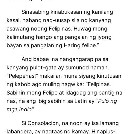
Sinasabing kinabukasan ng kanilang
kasal, habang nag-uusap sila ng kanyang
asawang noong Felipinas. Huwag mong
kalimutang hango ang pangalan ng iyong
bayan sa pangalan ng Haring felipe.”
Ang babae na nangangarap pa sa
kanyang pulot-gata ay sumunod naman.
“Pelepenas!” makailan muna siyang kinutusan
ng kabob ago muling nagwika: “Felipinas.
Sabihin mong Felipe at idagdag ang pantig na
nas, na ang ibig sabihin sa Latin ay
“Pulo ng
mga Indio”
Si Consolacion, na noon ay isa lamang
labandera, ay nagtaas ng kamay. Hinaplus-