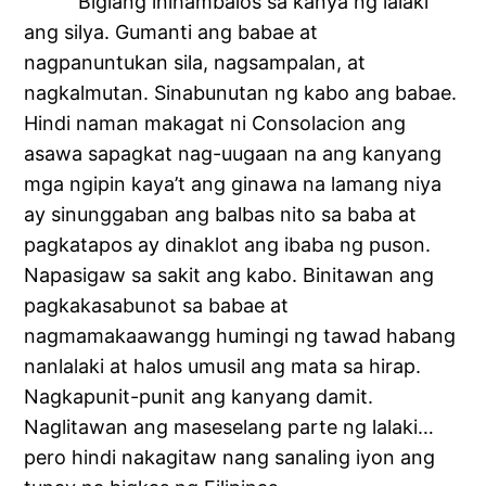
Biglang inihambalos sa kanya ng lalaki
ang silya. Gumanti ang babae at
nagpanuntukan sila, nagsampalan, at
nagkalmutan. Sinabunutan ng kabo ang babae.
Hindi naman makagat ni Consolacion ang
asawa sapagkat nag-uugaan na ang kanyang
mga ngipin kaya’t ang ginawa na lamang niya
ay sinunggaban ang balbas nito sa baba at
pagkatapos ay dinaklot ang ibaba ng puson.
Napasigaw sa sakit ang kabo. Binitawan ang
pagkakasabunot sa babae at
nagmamakaawangg humingi ng tawad habang
nanlalaki at halos umusil ang mata sa hirap.
Nagkapunit-punit ang kanyang damit.
Naglitawan ang maseselang parte ng lalaki…
pero hindi nakagitaw nang sanaling iyon ang