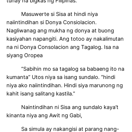
tunay na bigkas ng Filipinas.
Masuwerte si Sisa at hindi niya
naiintindihan si Donya Consiolacion.
Nagliwanag ang mukha ng donya at buong
kasiyahan napangiti. Ang totoo ay nakalimutan
na ni Donya Consolacion ang Tagalog. Isa na
siyang Oropea
“Sabihin mo sa tagalog sa babaeng ito na
kumanta” Utos niya sa isang sundalo. “hindi
niya ako naiintindihan. Hindi siya marunong ng
kahit isang salitang kastila.”
Naintindihan ni Sisa ang sundalo kaya’t
kinanta niya ang Awit ng Gabi,
Sa simula ay nakangisi at parang nang-