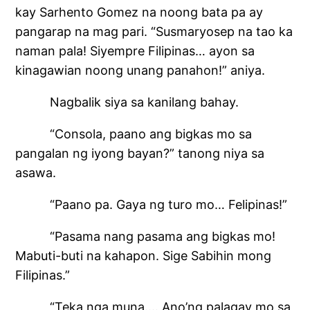
kay Sarhento Gomez na noong bata pa ay
pangarap na mag pari. “Susmaryosep na tao ka
naman pala! Siyempre Filipinas… ayon sa
kinagawian noong unang panahon!” aniya.
Nagbalik siya sa kanilang bahay.
“Consola, paano ang bigkas mo sa
pangalan ng iyong bayan?” tanong niya sa
asawa.
“Paano pa. Gaya ng turo mo… Felipinas!”
“Pasama nang pasama ang bigkas mo!
Mabuti-buti na kahapon. Sige Sabihin mong
Filipinas.”
“Teka nga muna…. Ano’ng palagay mo sa