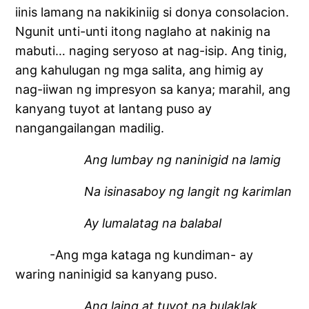
iinis lamang na nakikiniig si donya consolacion.
Ngunit unti-unti itong naglaho at nakinig na
mabuti… naging seryoso at nag-isip. Ang tinig,
ang kahulugan ng mga salita, ang himig ay
nag-iiwan ng impresyon sa kanya; marahil, ang
kanyang tuyot at lantang puso ay
nangangailangan madilig.
Ang lumbay ng naninigid na lamig
Na isinasaboy ng langit ng karimlan
Ay lumalatag na balabal
-Ang mga kataga ng kundiman- ay
waring naninigid sa kanyang puso.
Ang laing at tuyot na bulaklak