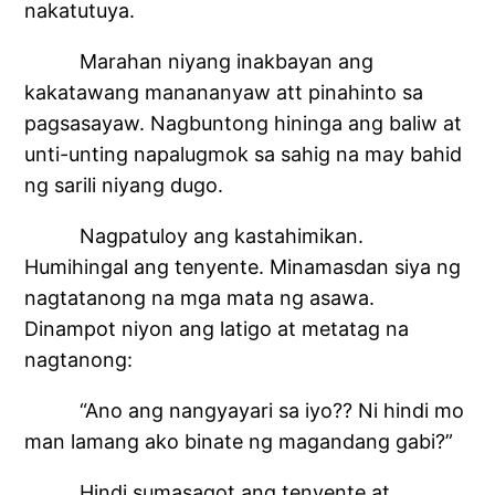
nakatutuya.
Marahan niyang inakbayan ang
kakatawang manananyaw att pinahinto sa
pagsasayaw. Nagbuntong hininga ang baliw at
unti-unting napalugmok sa sahig na may bahid
ng sarili niyang dugo.
Nagpatuloy ang kastahimikan.
Humihingal ang tenyente. Minamasdan siya ng
nagtatanong na mga mata ng asawa.
Dinampot niyon ang latigo at metatag na
nagtanong:
“Ano ang nangyayari sa iyo?? Ni hindi mo
man lamang ako binate ng magandang gabi?”
Hindi sumasagot ang tenyente at