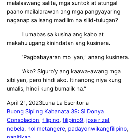
malalaswang salita, mga suntok at atungal
paano mailalarawan ang mga pangyayaring
naganap sa isang madilim na silid-tulugan?
Lumabas sa kusina ang kabo at
makahulugang kinindatan ang kusinera.
‘Pagbabayaran mo ‘yan,” anang kusinera.
‘Ako? Siguro’y ang kaawa-awang mga
sibilyan, pero hindi ako. Itinanong niya kung
umalis, hindi kung bumalik na.”
April 21, 2023
Luna La Escritoria
Buong Sipi ng Kabanata 39: Si Donya
Consolacion
, 
filipino
, 
filipino9
, 
jose rizal
, 
nobela
, 
nolimetangere
, 
padayonwikangfilipino
, 
panitikan