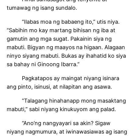
tumawag ng isang sundalo.
“Ilabas moa ng babaeng ito,” utis niya.
“Sabihin mo kay martang bihisan ng iba at
gamutin ang mga sugat. Pakainin siya ng
mabuti. Bigyan ng maayos na higaan. Alagaan
ninyo siyang mabuti. Bukas ay ihahatid ko siya
sa bahay ni Ginoong Ibarra.”
Pagkatapos ay maingat niyang isinara
ang pinto, isinusi, at nilapitan ang asawa.
“Talagang hinahanapp mong masaktang
mabuti,” sabi niyang kinukuyom ang palad.
“Ano’ng nangyayari sa akin? Sigaw
niyang nagmumura, at iwinawasiawas ag isang