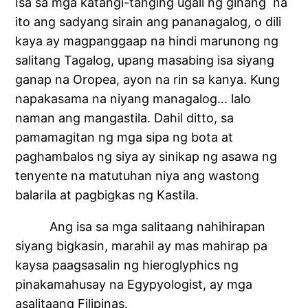
Isa sa mga katangi-tanging ugali ng ginang na
ito ang sadyang sirain ang pananagalog, o dili
kaya ay magpanggaap na hindi marunong ng
salitang Tagalog, upang masabing isa siyang
ganap na Oropea, ayon na rin sa kanya. Kung
napakasama na niyang managalog… lalo
naman ang mangastila. Dahil ditto, sa
pamamagitan ng mga sipa ng bota at
paghambalos ng siya ay sinikap ng asawa ng
tenyente na matutuhan niya ang wastong
balarila at pagbigkas ng Kastila.
Ang isa sa mga salitaang nahihirapan
siyang bigkasin, marahil ay mas mahirap pa
kaysa paagsasalin ng hieroglyphics ng
pinakamahusay na Egypyologist, ay mga
asalitaang Filipinas.