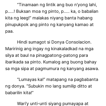
“Tinamaan ng lintik ang buo n’yong lahi,
p…..! Buksan moa ng pinto, p….. ka, o babalian
kita ng leeg!” malakas niyang banta habang
pinupukpok ang pinto ng kanyang kamao at
paa.
Hindi sumagot si Donya Consolacion.
Maririnig ang ingay ng kinakaladkad na mga
silya at baul na pinagpatong-patong para
ibarikada sa pinto. Kumalog ang buong bahay
sa mga sipa at pagmumura ng kanyang asawa.
“Lumayas ka!” matapang na pagbabanta
ng donya. “Subukin mo lang sumilip ditto at
babarilin kita!”
Wari’y unti-unti siyang pumayapa at