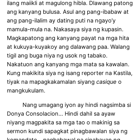
ilang maiikli at magulong hibla. Dlawang patong
ang kanyang bulusa. Asul ang pang-ibabaw at
ang pang-ilalim ay dating puti na ngayo’y
mamula-mula na. Nakasaya siya ng kupasin.
Magkapatong ang kanyang payat na mga hita
at kukuya-kuyakoy ang dalawang paa. Walang
tigil ang buga niya ng usok ng tabako.
Nakatuon ang kanyang mga mata sa kawalan.
Kung makikita siya ng isang reporter na Kastila,
tiyak na mapagkakamalan siyang
casique
o
mangkukulam.
Nang umagang iyon ay hindi nagsimba si
Donya Consolacion… Hindi dahil sa ayaw
niyang magpakita sa mga tao o makinig sa
sermon kundi sapagkat pinagbawalan siya ng
komandate… pagbabawal na sinabayan ng