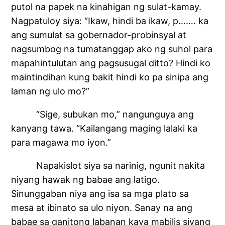
putol na papek na kinahigan ng sulat-kamay.
Nagpatuloy siya: “Ikaw, hindi ba ikaw, p……. ka
ang sumulat sa gobernador-probinsyal at
nagsumbog na tumatanggap ako ng suhol para
mapahintulutan ang pagsusugal ditto? Hindi ko
maintindihan kung bakit hindi ko pa sinipa ang
laman ng ulo mo?”
“Sige, subukan mo,” nangunguya ang
kanyang tawa. “Kailangang maging lalaki ka
para magawa mo iyon.”
Napakislot siya sa narinig, ngunit nakita
niyang hawak ng babae ang latigo.
Sinunggaban niya ang isa sa mga plato sa
mesa at ibinato sa ulo niyon. Sanay na ang
babae sa ganitong labanan kaya mabilis siyang