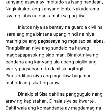
kanyang asawa ay imbitado sa isang handaan,
Nagkukukot ang kanyang loob. Nakadarama
siya ng labis na pagkamuhi sa pag-iisa..
Iniutos niya sa bantay na guardia civil na
isara ang mga bintana upang hindi na niya
marinig pa ang pagsasaya ng mga tao sa labas.
Pinagbilinan niya ang sundalo na huwag
magpapapasok ng sino man. Binalot niya ng
bandana ang kanyang ulo upang pigilin ang
wari’y pagsabog nito dahil sa ngitngit.
Pinasindihan niya ang mga ilaw bagaman
matindi ang sikat ng araw.
Dinakip si Sisa dahil sa panggugulo nang
araw ng kapistahan. Dinala siya sa kwartel.
Dahil wala ang komandante ay magdamag na