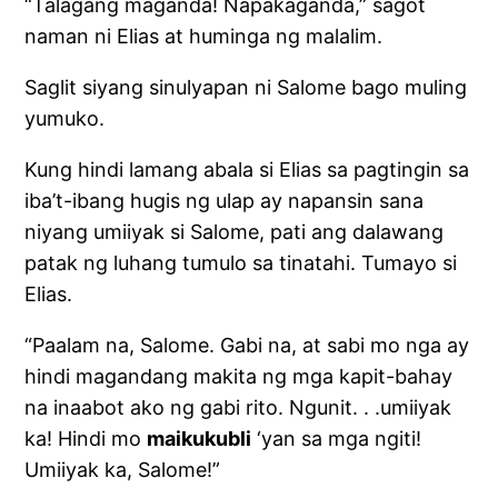
“Talagang maganda! Napakaganda,” sagot
naman ni Elias at huminga ng malalim.
Saglit siyang sinulyapan ni Salome bago muling
yumuko.
Kung hindi lamang abala si Elias sa pagtingin sa
iba’t-ibang hugis ng ulap ay napansin sana
niyang umiiyak si Salome, pati ang dalawang
patak ng luhang tumulo sa tinatahi. Tumayo si
Elias.
“Paalam na, Salome. Gabi na, at sabi mo nga ay
hindi magandang makita ng mga kapit-bahay
na inaabot ako ng gabi rito. Ngunit. . .umiiyak
ka! Hindi mo
maikukubli
‘yan sa mga ngiti!
Umiiyak ka, Salome!”