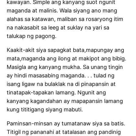
kawayan. Simple ang kanyang suot ngunit
maganda at malinis. Wala siyang ano mang
alahas sa katawan, maliban sa rosaryong itim
na nakasabit sa leeg at suklay na yari sa
talukap ng pagong.
Kaakit-akit siya sapagkat bata,mapungay ang
mata,maganda ang ilong at makipot ang bibig.
Masigla ang kanyang mukha. Sa unang tingin
ay hindi masasabing maganda. . . tulad ng
isang ligaw na bulaklak na di pinapansin at
tinatapak-tapakan lamang. Ngunit ang
kanyang kagandahan ay mapapansin lamang
kung tititigang siyang mabuti.
Paminsan-minsan ay tumatanaw siya sa batis.
Titigil ng pananahi at tatalasan ang pandinig