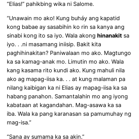
“Elias!” pahikbing wika ni Salome.
“Unawain mo ako! Kung buháy ang kapatid
kong babae ay sasabihin ko rin sa kanya ang
sinabi kong ito sa iyo. Wala akong
hinanakit
sa
iyo. . .ni masamang iniisip. Bakit kita
paghihinakitan? Paniwalaan mo ako. Magtungo
ka sa kamag-anak mo. Limutin mo ako. Wala
kang kasama rito kundi ako. Kung mahuli nila
ako ag mapag-iisa ka. . . at kung malaman pa
nilang kaibigan ka ni Elias ay mapag-iisa ka sa
habang panahon. Samantalahin mo ang iyong
kabataan at kagandahan. Mag-asawa ka sa
iba. Wala ka pang karanasan sa pamumuhay ng
mag-isa.”
“Sana ay sumama ka sa akin.”