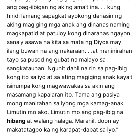
ang pag-iibigan ng aking ama’t ina. . . kung
hindi lamang sapagkat ayokong danasin ng
aking magiging mga anak ang dinanas naming
magkapatid at patuloy kong dinaranas ngayon,
sana’y asawa na kita sa mata ng Diyos may
ilang buwan na ang nakaraan. . .at maninirahan
tayo sa pusod ng gubat na malayo sa
sangkatauhan. Ngunit dahil na rin sa pag-ibig
kong ito sa iyo at sa ating magiging anak kaya’t
isinumpa kong magwawakas sa akin ang
masamang kapalaran ito. Tama ang pasiya
mong manirahan sa iyong mga kamag-anak.
Limutin mo ako. Limutin mo ang pag-ibig na
hibang
at walang halaga. Marahil, doon ay
makatatagpo ka ng karapat-dapat sa iyo.”