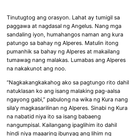
Tinutugtog ang orasyon. Lahat ay tumigil sa
paggawa at nagdasal ng Angelus. Nang mga
sandaling iyon, humahangos naman ang kura
patungo sa bahay ng Alperes. Matulin itong
pumanhik sa bahay ng Alperes at makailang
tumawag nang malakas. Lumabas ang Alperes
na nakakunot ang noo.
“Nagkakangkakahog ako sa pagtungo rito dahil
natuklasan ko ang isang malaking pag-aalsa
ngayong gabi,” pabulong na wika ng Kura nang
sila’y magkasarilinan ng Alperes. Sinabi ng Kura
na nabatid niya ito sa isang babaeng
nangumpisal. Kailangang ipaglihim ito dahil
hindi niya maaaring ibunyag ang lihim ng