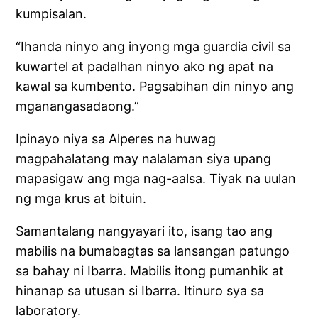
kumpisalan.
“Ihanda ninyo ang inyong mga guardia civil sa
kuwartel at padalhan ninyo ako ng apat na
kawal sa kumbento. Pagsabihan din ninyo ang
mganangasadaong.”
Ipinayo niya sa Alperes na huwag
magpahalatang may nalalaman siya upang
mapasigaw ang mga nag-aalsa. Tiyak na uulan
ng mga krus at bituin.
Samantalang nangyayari ito, isang tao ang
mabilis na bumabagtas sa lansangan patungo
sa bahay ni Ibarra. Mabilis itong pumanhik at
hinanap sa utusan si Ibarra. Itinuro sya sa
laboratory.