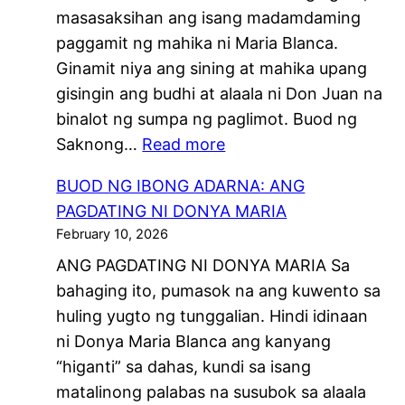
masasaksihan ang isang madamdaming
paggamit ng mahika ni Maria Blanca.
Ginamit niya ang sining at mahika upang
gisingin ang budhi at alaala ni Don Juan na
binalot ng sumpa ng paglimot. Buod ng
:
Saknong…
Read more
B
BUOD NG IBONG ADARNA: ANG
U
PAGDATING NI DONYA MARIA
O
February 10, 2026
D
ANG PAGDATING NI DONYA MARIA Sa
N
bahaging ito, pumasok na ang kuwento sa
G
huling yugto ng tunggalian. Hindi idinaan
I
ni Donya Maria Blanca ang kanyang
B
“higanti” sa dahas, kundi sa isang
O
matalinong palabas na susubok sa alaala
N