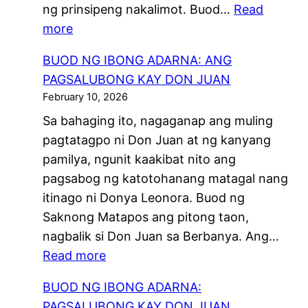
ng prinsipeng nakalimot. Buod…
Read
G
:
more
A
B
D
BUOD NG IBONG ADARNA: ANG
U
A
PAGSALUBONG KAY DON JUAN
O
R
February 10, 2026
D
N
Sa bahaging ito, nagaganap ang muling
N
A
pagtatagpo ni Don Juan at ng kanyang
G
:
pamilya, ngunit kaakibat nito ang
I
S
pagsabog ng katotohanang matagal nang
B
A
itinago ni Donya Leonora. Buod ng
O
K
Saknong Matapos ang pitong taon,
N
A
nagbalik si Don Juan sa Berbanya. Ang…
G
B
:
Read more
A
A
B
D
Y
BUOD NG IBONG ADARNA:
U
A
O
PAGSALUBONG KAY DON JUAN