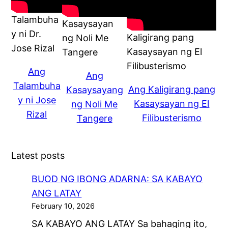
Talambuha
Kasaysayan
y ni Dr.
Kaligirang pang
ng Noli Me
Jose Rizal
Kasaysayan ng El
Tangere
Filibusterismo
Ang
Ang
Talambuha
Ang Kaligirang pang
Kasaysayang
y ni Jose
Kasaysayan ng El
ng Noli Me
Rizal
Filibusterismo
Tangere
Latest posts
BUOD NG IBONG ADARNA: SA KABAYO
ANG LATAY
February 10, 2026
SA KABAYO ANG LATAY Sa bahaging ito,