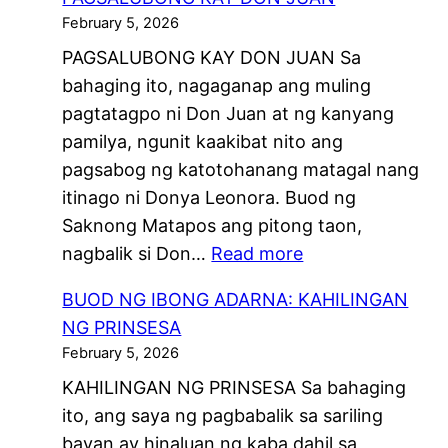
O
R
A
February 5, 2026
D
N
N
PAGSALUBONG KAY DON JUAN Sa
N
A
G
bahaging ito, nagaganap ang muling
G
:
L
pagtatagpo ni Don Juan at ng kanyang
I
A
A
pamilya, ngunit kaakibat nito ang
B
N
T
pagsabog ng katotohanang matagal nang
O
G
A
itinago ni Donya Leonora. Buod ng
N
P
Y
Saknong Matapos ang pitong taon,
G
A
:
nagbalik si Don…
Read more
A
G
B
D
D
BUOD NG IBONG ADARNA: KAHILINGAN
U
A
A
NG PRINSESA
O
R
T
February 5, 2026
D
N
I
KAHILINGAN NG PRINSESA Sa bahaging
N
A
N
ito, ang saya ng pagbabalik sa sariling
G
:
G
bayan ay hinaluan ng kaba dahil sa