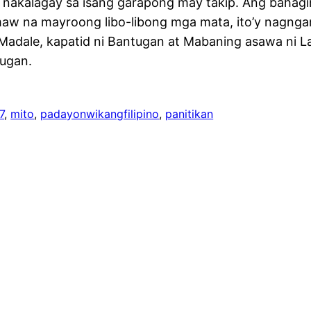
 nakalagay sa isang garapong may takip. Ang bahagin
aw na mayroong libo-libong mga mata, ito’y nagnga
Madale, kapatid ni Bantugan at Mabaning asawa ni L
tugan.
7
, 
mito
, 
padayonwikangfilipino
, 
panitikan