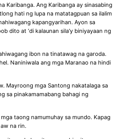
na Karibanga. Ang Karibanga ay sinasabing
long hati ng lupa na matatagpuan sa ilalim
 mahiwagang kapangyarihan. Ayon sa
 dito at ‘di kalaunan sila’y biniyayaan ng
 mahiwagang ibon na tinatawag na garoda.
ghel. Naniniwala ang mga Maranao na hindi
ad.
aw. Mayroong mga Santong nakatalaga sa
ulong sa pinakamamabang bahagi ng
 ng mga taong namumuhay sa mundo. Kapag
aw na rin.