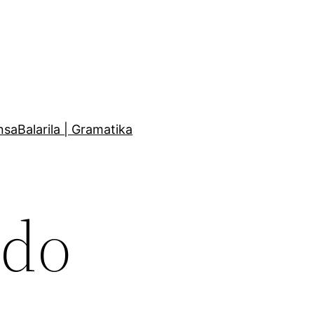
nsa
Balarila | Gramatika
ndo