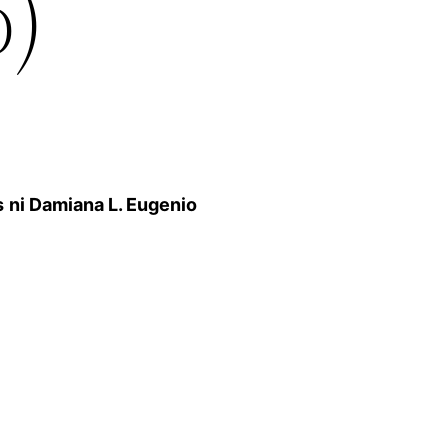
)
s
ni Damiana L. Eugenio