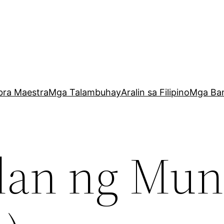
bra Maestra
Mga Talambuhay
Aralin sa Filipino
Mga Ba
lan ng Mu