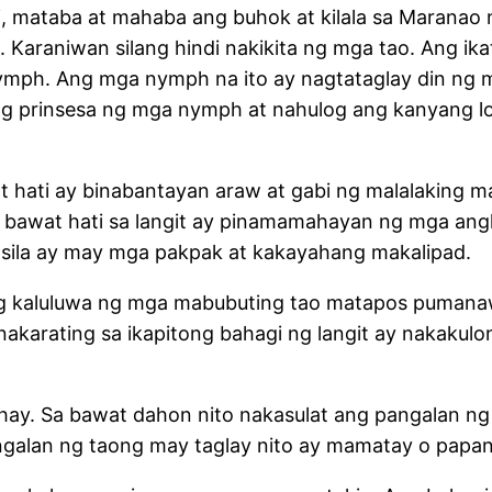
 mataba at mahaba ang buhok at kilala sa Maranao 
araniwan silang hindi nakikita ng mga tao. Ang ikat
nymph. Ang mga nymph na ito ay nagtataglay din ng
ng prinsesa ng mga nymph at nahulog ang kanyang loob
wat hati ay binabantayan araw at gabi ng malalaking
ng bawat hati sa langit ay pinamamahayan ng mga an
at sila ay may mga pakpak at kakayahang makalip
ang kaluluwa ng mga mabubuting tao matapos puman
 nakarating sa ikapitong bahagi ng langit ay nakak
uhay. Sa bawat dahon nito nakasulat ang pangalan
ngalan ng taong may taglay nito ay mamatay o papan