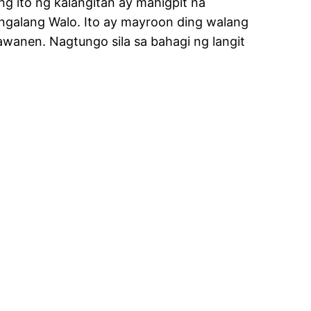
g ito ng kalangitan ay mahigpit na
ngalang Walo. Ito ay mayroon ding walang
awanen. Nagtungo sila sa bahagi ng langit