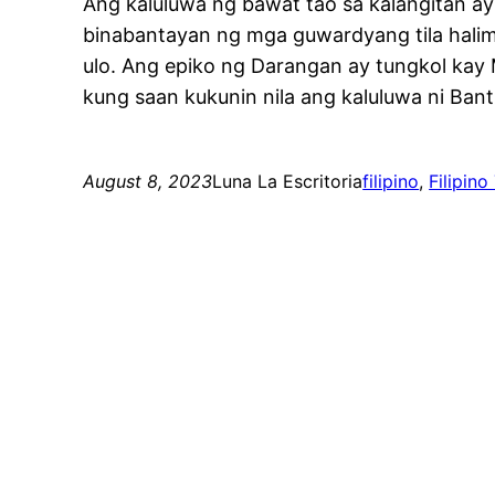
Ang kaluluwa ng bawat tao sa kalangitan ay
binabantayan ng mga guwardyang tila halim
ulo. Ang epiko ng Darangan ay tungkol kay 
kung saan kukunin nila ang kaluluwa ni Ban
August 8, 2023
Luna La Escritoria
filipino
, 
Filipino 