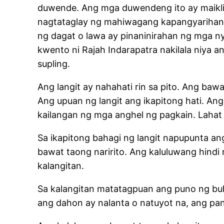
duwende. Ang mga duwendeng ito ay maikli,
nagtataglay ng mahiwagang kapangyarihan. K
ng dagat o lawa ay pinaninirahan ng mga 
kwento ni Rajah Indarapatra nakilala niya a
supling.
Ang langit ay nahahati rin sa pito. Ang ba
Ang upuan ng langit ang ikapitong hati. A
kailangan ng mga anghel ng pagkain. Lah
Sa ikapitong bahagi ng langit napupunta 
bawat taong naririto. Ang kaluluwang hindi
kalangitan.
Sa kalangitan matatagpuan ang puno ng b
ang dahon ay nalanta o natuyot na, ang pa