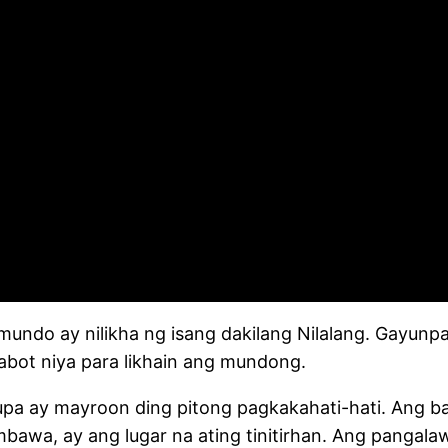
ndo ay nilikha ng isang dakilang Nilalang. Gayunpa
inabot niya para likhain ang mundong.
pa ay mayroon ding pitong pagkakahati-hati. Ang bawa
imbawa, ay ang lugar na ating tinitirhan. Ang pangal