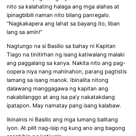
nito sa kalahating halaga ang mga alahas at
ipinagbibili naman nito bilang panregalo.
“Nagkakapera ang lahat sa bayang ito, liban
lang sa amin!”
Nagtungo na si Basilio sa bahay ni Kapitan
Tiago na tinitirhan ng isang katiwalang malaki
ang paggalang sa kanya. Nakita nito ang pag-
oopera niya nang mahinahon, parang pagtistis
lamang sa isang manok. Ibinalita nitong
dalawang manggagawa ng kapitan ang
nakabilanggo at ang isa pa’y nakatakdang
ipatapon. May namatay pang isang kalabaw.
Ikinainis ni Basilio ang mga lumang balitang
iyon. At pilit nag-isip ng kung ano ang bagong