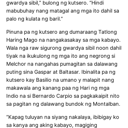
gwardya sibil,” bulong ng kutsero. “Hindi
mabubuhay nang matagal ang mga ito dahil sa
palo ng kulata ng baril.”
Pinuna pa ng kutsero ang dumaraang Tatlong
Haring Mago na nangakasakay sa mga kabayo.
Wala nga raw sigurong gwardya sibil noon dahil
tiyak na ikukulong ng mga ito ang negrong si
Melchor na nangahas pumagitan sa dalawang
puting sina Gaspar at Baltasar. Ibinalita pa ng
kutsero kay Basilio na umano y malapit nang
makawala ang kanang paa ng Hari ng mga
Indio na si Bernardo Carpio sa pagkakaipit nito
sa pagitan ng dalawang bundok ng Montalban.
“Kapag tuluyan na siyang nakalaya, ibibigay ko
sa kanya ang aking kabayo, magiging