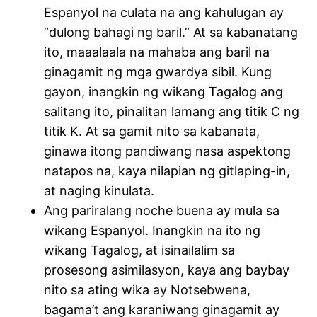
Espanyol na culata na ang kahulugan ay
“dulong bahagi ng baril.” At sa kabanatang
ito, maaalaala na mahaba ang baril na
ginagamit ng mga gwardya sibil. Kung
gayon, inangkin ng wikang Tagalog ang
salitang ito, pinalitan lamang ang titik C ng
titik K. At sa gamit nito sa kabanata,
ginawa itong pandiwang nasa aspektong
natapos na, kaya nilapian ng gitlaping-in,
at naging kinulata.
Ang pariralang noche buena ay mula sa
wikang Espanyol. Inangkin na ito ng
wikang Tagalog, at isinailalim sa
prosesong asimilasyon, kaya ang baybay
nito sa ating wika ay Notsebwena,
bagama’t ang karaniwang ginagamit ay