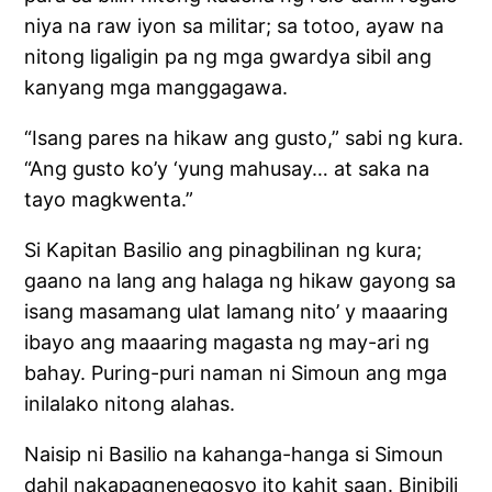
niya na raw iyon sa militar; sa totoo, ayaw na
nitong ligaligin pa ng mga gwardya sibil ang
kanyang mga manggagawa.
“Isang pares na hikaw ang gusto,” sabi ng kura.
“Ang gusto ko’y ‘yung mahusay… at saka na
tayo magkwenta.”
Si Kapitan Basilio ang pinagbilinan ng kura;
gaano na lang ang halaga ng hikaw gayong sa
isang masamang ulat lamang nito’ y maaaring
ibayo ang maaaring magasta ng may-ari ng
bahay. Puring-puri naman ni Simoun ang mga
inilalako nitong alahas.
Naisip ni Basilio na kahanga-hanga si Simoun
dahil nakapagnenegosyo ito kahit saan. Binibili