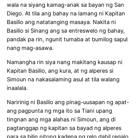
wala na siyang kamag-anak sa bayan ng San
Diego. At tila ang bahay na lamang ni Kapitan
Basilio ang natatanging masaya. Nakita ni
Basilio si Sinang ang sa entreswelo ng bahay,
pandak pa rin, ngunit tumaba at bumilog sapul
nang mag-asawa.
Namangha rin siya nang makitang kausap ni
Kapitan Basilio, ang kura, at ng alperes si
Simoun na nakasalaming asul at tila walang
inaalala.
Naririnig ni Basilio ang pinag-uusapan ng apat-
ang pagpunta ng mga ito sa Tiani upang
tingnan ang mga alahas ni Simoun, ang di
pagtanggap ng kapitan sa bayad ng alperes
para sa bilin nitong kadena ng relo dahil regalo