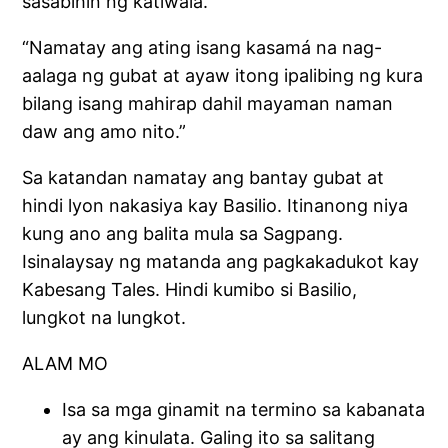
sasabihin ng katiwala.
“Namatay ang ating isang kasamá na nag-
aalaga ng gubat at ayaw itong ipalibing ng kura
bilang isang mahirap dahil mayaman naman
daw ang amo nito.”
Sa katandan namatay ang bantay gubat at
hindi lyon nakasiya kay Basilio. Itinanong niya
kung ano ang balita mula sa Sagpang.
Isinalaysay ng matanda ang pagkakadukot kay
Kabesang Tales. Hindi kumibo si Basilio,
lungkot na lungkot.
ALAM MO
Isa sa mga ginamit na termino sa kabanata
ay ang kinulata. Galing ito sa salitang