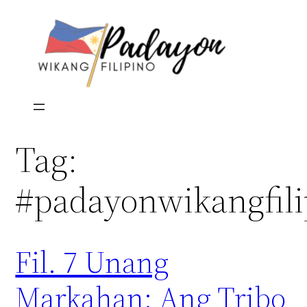
Skip
to
content
Tag:
#padayonwikangfili
Fil. 7 Unang
Markahan: Ang Tribo