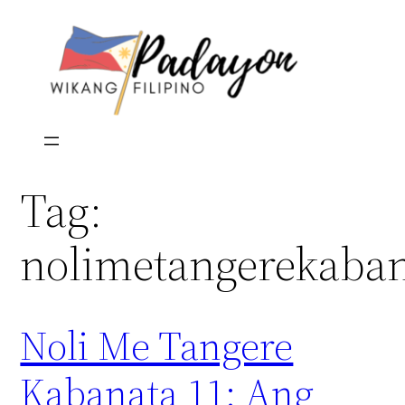
Skip
to
content
Tag:
nolimetangerekaba
Noli Me Tangere
Kabanata 11: Ang