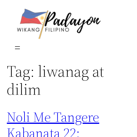
Skip
to
content
Tag:
liwanag at
dilim
Noli Me Tangere
Kabanata 22: