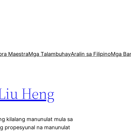
bra Maestra
Mga Talambuhay
Aralin sa Filipino
Mga Ba
 Liu Heng
ng kilalang manunulat mula sa
g propesyunal na manunulat