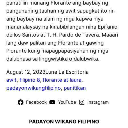
panatiliin munang Florante ang baybay ng
pangunahing tauhan ng awit sapagkat ito rin
ang baybay na alam ng mga kapwa niya
mananalaysay na kinabibilangan nina Epifanio
de los Santos at T. H. Pardo de Tavera. Maaari
lang daw palitan ang Florante at gawing
Plorante kung mapagpapasiyahan ng mga
dalubhasa sa linggwistika o dalubwika.
August 12, 2023
Luna La Escritoria
awit
, 
filipino 8
, 
florante at laura
, 
padayonwikangfilipino
, 
panitikan
Facebook
YouTube
Instagram
PADAYON WIKANG FILIPINO