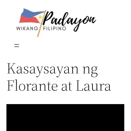
Skip
to
content
Kasaysayan ng
Florante at Laura