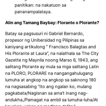
panitikan: na nakatuon sa
pananampalataya.
Alin ang Tamang Baybay: Florante o Plorante?
Batay sa pagsusuri ni Gabriel Bernardo,
propesor ng Unibersidad ng Pilipinas sa
kaniyang artikulong ” Francisco Balagtas and
His Plorante at Laura”, na nalathala sa The City
Gazette ng Maynila noong Marso 6, 1943, ang
salitang Plorante ay mula sa mga salitang Latin
na PLORO, PLORARE na nangangahulugang
lumuha at angkop na angkop sa saknong 180
na nagsasabing “Ito ang ngalan ko, mulang
pagkabata/Nagisnan sa ama’t inang nag-
andukha,/Pamagat na ambil sa lumuha-luha/At