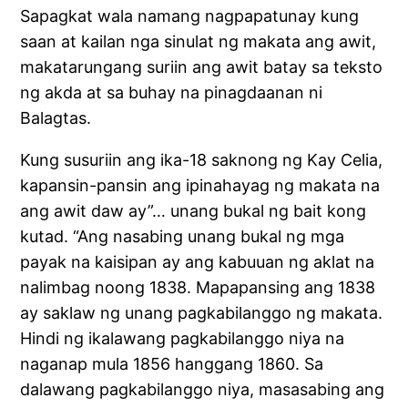
Sapagkat wala namang nagpapatunay kung
saan at kailan nga sinulat ng makata ang awit,
makatarungang suriin ang awit batay sa teksto
ng akda at sa buhay na pinagdaanan ni
Balagtas.
Kung susuriin ang ika-18 saknong ng Kay Celia,
kapansin-pansin ang ipinahayag ng makata na
ang awit daw ay”… unang bukal ng bait kong
kutad. “Ang nasabing unang bukal ng mga
payak na kaisipan ay ang kabuuan ng aklat na
nalimbag noong 1838. Mapapansing ang 1838
ay saklaw ng unang pagkabilanggo ng makata.
Hindi ng ikalawang pagkabilanggo niya na
naganap mula 1856 hanggang 1860. Sa
dalawang pagkabilanggo niya, masasabing ang