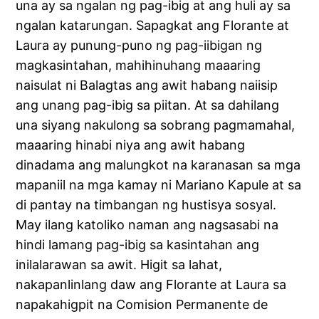
una ay sa ngalan ng pag-ibig at ang huli ay sa
ngalan katarungan. Sapagkat ang Florante at
Laura ay punung-puno ng pag-iibigan ng
magkasintahan, mahihinuhang maaaring
naisulat ni Balagtas ang awit habang naiisip
ang unang pag-ibig sa piitan. At sa dahilang
una siyang nakulong sa sobrang pagmamahal,
maaaring hinabi niya ang awit habang
dinadama ang malungkot na karanasan sa mga
mapaniil na mga kamay ni Mariano Kapule at sa
di pantay na timbangan ng hustisya sosyal.
May ilang katoliko naman ang nagsasabi na
hindi lamang pag-ibig sa kasintahan ang
inilalarawan sa awit. Higit sa lahat,
nakapanlinlang daw ang Florante at Laura sa
napakahigpit na Comision Permanente de