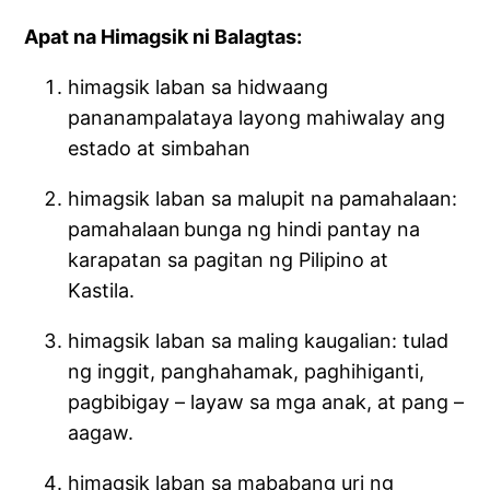
Apat na Himagsik ni Balagtas:
himagsik laban sa hidwaang
pananampalataya layong mahiwalay ang
estado at simbahan
himagsik laban sa malupit na pamahalaan:
pamahalaan bunga ng hindi pantay na
karapatan sa pagitan ng Pilipino at
Kastila.
himagsik laban sa maling kaugalian: tulad
ng inggit, panghahamak, paghihiganti,
pagbibigay – layaw sa mga anak, at pang –
aagaw.
himagsik laban sa mababang uri ng