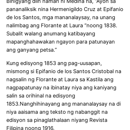
Binigyang diin naman ni Medina na, “Ayon sa
pananaliksik nina Hermenigildo Cruz at Epifanio
de los Santos, mga mananalaysay, na unang
nalimbag ang Florante at Laura “noong 1838.
Subalit walang anumang katibayang
mapanghahawakan ngayon para patunayan
ang ganyang petsa.”
Kung edisyong 1853 ang pag-uusapan,
mismong si Epifanio de los Santos Cristobal na
nagsalin ng Florante at Laura sa Kastila ang
nagpapatunay na ibinatay niya ang kaniyang
salin sa orihinal na edisyong
1853.Nanghihinayang ang mananalaysay na di
niya aaisama ang teksto ng nabanggit na
edisyon sa pinaglathalaan niyang Revista
Filipina noong 1916.