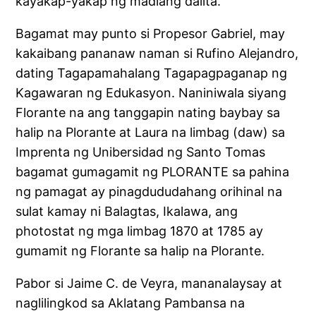
kayakap-yakap ng madlang dalita.”
Bagamat may punto si Propesor Gabriel, may
kakaibang pananaw naman si Rufino Alejandro,
dating Tagapamahalang Tagapagpaganap ng
Kagawaran ng Edukasyon. Naniniwala siyang
Florante na ang tanggapin nating baybay sa
halip na Plorante at Laura na limbag (daw) sa
Imprenta ng Unibersidad ng Santo Tomas
bagamat gumagamit ng PLORANTE sa pahina
ng pamagat ay pinagdududahang orihinal na
sulat kamay ni Balagtas, Ikalawa, ang
photostat ng mga limbag 1870 at 1785 ay
gumamit ng Florante sa halip na Plorante.
Pabor si Jaime C. de Veyra, mananalaysay at
naglilingkod sa Aklatang Pambansa na