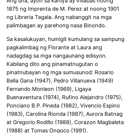
Ang una, ayon sa kaniya ay inilabas noong
1875 ng Imprenta de M. Perez at noong 1901
ng Libreria Tagala. Ang nabanggit na mga
palimbagan ay parehong nasa Binondo.
Sa kasalukuyan, humigit kumulang sa sampung
pagkalimbag ng Florante at Laura ang
nadagdag sa mga nangaunang edisyon.
Kabilang dito ang pinamatnugutan o
pinatnubayan ng mga sumusunod: Rosario
Bella Gana (1947), Pedro Villanueva (1949)
Fernando Monleon (1969), Ligaya
Buenaventura (1974), Rufino Alejandro (1975),
Ponciano B.P. Pineda (1982), Vivencio Espino
(1983), Carolina Rionda (1987), Aurora Batnag
at Gregorio Rodillo (1988), Corazon Magbaleta
(1988) at Tomas Ongoco (1991).