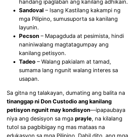
handang ipaglaban ang kanilang adhikain.
Sandoval
– Isang Kastilang kakampi ng
mga Pilipino, sumusuporta sa kanilang
layunin.
Pecson
– Mapagduda at pesimista, hindi
naniniwalang magtatagumpay ang
kanilang petisyon.
Tadeo
– Walang pakialam at tamad,
sumama lang ngunit walang interes sa
usapan.
Sa gitna ng talakayan, dumating ang balita na
tinanggap ni Don Custodio ang kanilang
petisyon ngunit may kondisyon
—ipapaubaya
niya ang desisyon sa mga
prayle
, na kilalang
tutol sa pagbibigay ng mas mataas na
edukasyon sa mga Pilipino. Dahil dito, ang mga