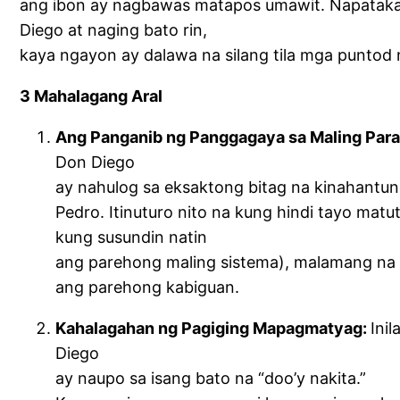
ang ibon ay nagbawas matapos umawit. Napataka
Diego at naging bato rin,
kaya ngayon ay dalawa na silang tila mga puntod 
3 Mahalagang Aral
Ang Panganib ng Panggagaya sa Maling Par
Don Diego
ay nahulog sa eksaktong bitag na kinahantu
Pedro. Itinuturo nito na kung hindi tayo mat
kung susundin natin
ang parehong maling sistema), malamang na 
ang parehong kabiguan.
Kahalagahan ng Pagiging Mapagmatyag:
Ini
Diego
ay naupo sa isang bato na “doo’y nakita.”