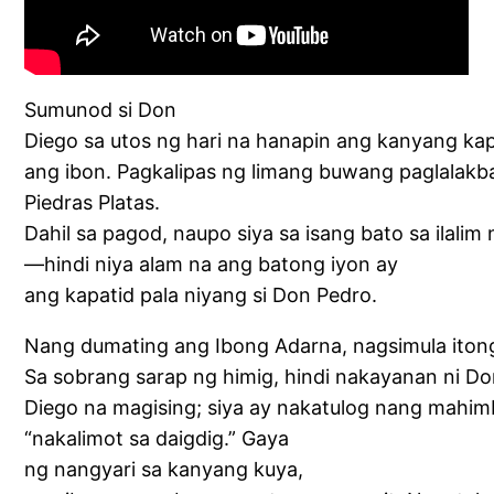
Sumunod si Don
Diego sa utos ng hari na hanapin ang kanyang kap
ang ibon. Pagkalipas ng limang buwang paglalakb
Piedras Platas.
Dahil sa pagod, naupo siya sa isang bato sa ilalim 
—hindi niya alam na ang batong iyon ay
ang kapatid pala niyang si Don Pedro.
Nang dumating ang Ibong Adarna, nagsimula ito
Sa sobrang sarap ng himig, hindi nakayanan ni D
Diego na magising; siya ay nakatulog nang mahim
“nakalimot sa daigdig.” Gaya
ng nangyari sa kanyang kuya,