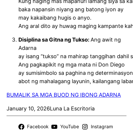
Kung naging mas mapanuri lamang siya sa ka
baka napansin niyang ang batong iyon ay
may kakaibang hugis o anyo.
Ang aral dito ay huwag maging kampante kah
Disiplina sa Gitna ng Tukso:
Ang awit ng
Adarna
ay isang “tukso” na mahirap tanggihan dahil s
Ang pagkapikit ng mga mata ni Don Diego
ay sumisimbolo sa paghina ng determinasyon 
abot ng mahalagang layunin, kailangang lab
BUMALIK SA MGA BUOD NG IBONG ADARNA
January 10, 2026
Luna La Escritoria
Facebook
YouTube
Instagram