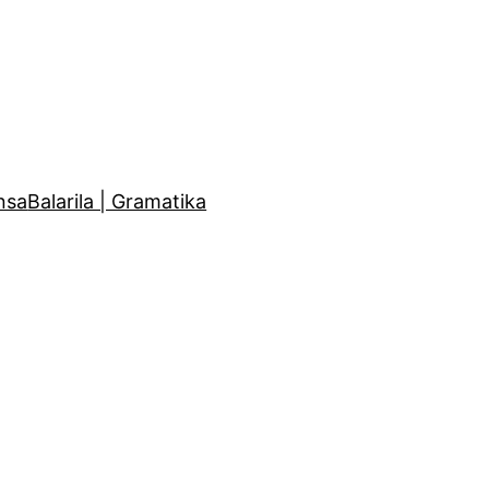
nsa
Balarila | Gramatika