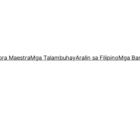
bra Maestra
Mga Talambuhay
Aralin sa Filipino
Mga Ba