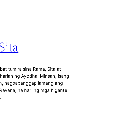
Sita
at tumira sina Rama, Sita at
harian ng Ayodha. Minsan, isang
lam, nagpapanggap lamang ang
 Ravana, na hari ng mga higante
…