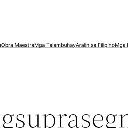
a
Obra Maestra
Mga Talambuhay
Aralin sa Filipino
Mga 
gsupraseg