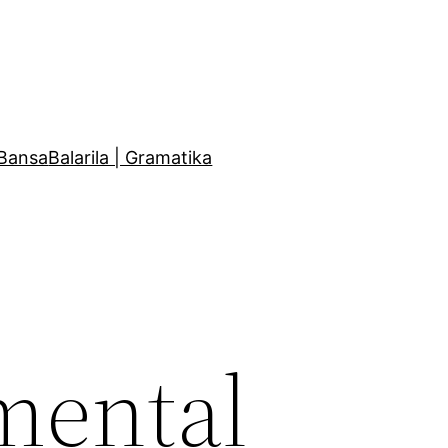
Bansa
Balarila | Gramatika
mental