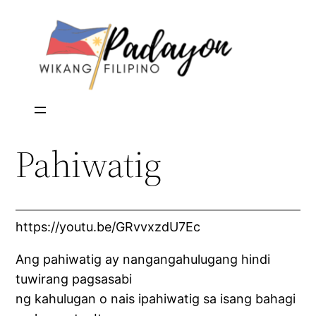
Skip
to
content
Pahiwatig
https://youtu.be/GRvvxzdU7Ec
Ang pahiwatig ay nangangahulugang hindi
tuwirang pagsasabi
ng kahulugan o nais ipahiwatig sa isang bahagi