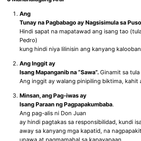
Ang
Tunay na Pagbabago ay Nagsisimula sa Pus
Hindi sapat na mapatawad ang isang tao (tul
Pedro)
kung hindi niya lilinisin ang kanyang kalo
Ang Inggit ay
Isang Mapanganib na “Sawa”.
Ginamit sa tula
Ang inggit ay walang pinipiling biktima, kahit 
Minsan, ang Pag-iwas ay
Isang Paraan ng Pagpapakumbaba
.
Ang pag-alis ni Don Juan
ay hindi pagtakas sa responsibilidad, kundi 
away sa kanyang mga kapatid, na nagpapaki
unawa at pagmamahal sa kapayapaan.