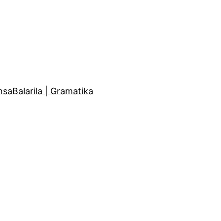
nsa
Balarila | Gramatika