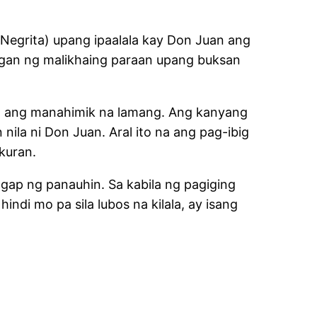
t Negrita) upang ipaalala kay Don Juan ang
angan ng malikhaing paraan upang buksan
anca ang manahimik na lamang. Ang kanyang
nila ni Don Juan. Aral ito na ang pag-ibig
ikuran.
gap ng panauhin. Sa kabila ng pagiging
indi mo pa sila lubos na kilala, ay isang