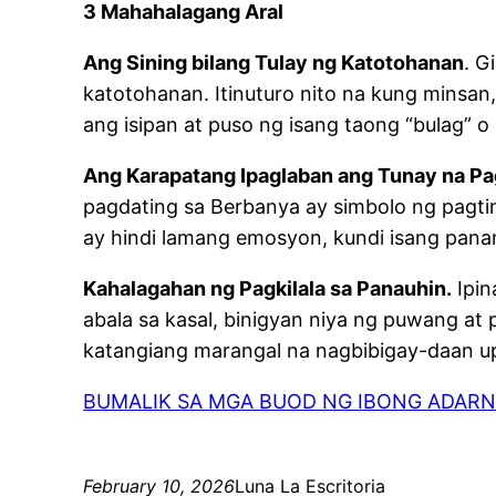
3 Mahahalagang Aral
Ang Sining bilang Tulay ng Katotohanan
. G
katotohanan. Itinuturo nito na kung minsan
ang isipan at puso ng isang taong “bulag”
Ang Karapatang Ipaglaban ang Tunay na Pa
pagdating sa Berbanya ay simbolo ng pagtind
ay hindi lamang emosyon, kundi isang pananag
Kahalagahan ng Pagkilala sa Panauhin.
Ipin
abala sa kasal, binigyan niya ng puwang at p
katangiang marangal na nagbibigay-daan up
BUMALIK SA MGA BUOD NG IBONG ADAR
February 10, 2026
Luna La Escritoria