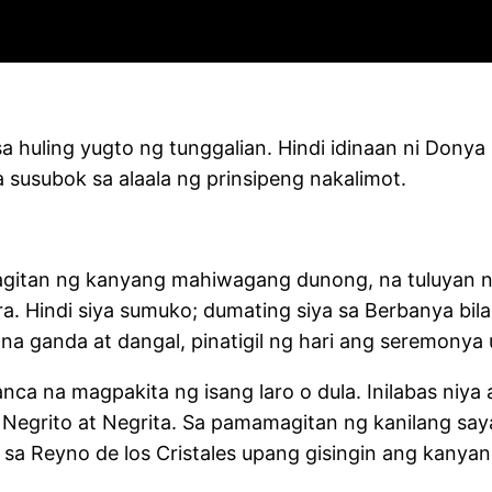
 huling yugto ng tunggalian. Hindi idinaan ni Donya
 susubok sa alaala ng prinsipeng nakalimot.
gitan ng kanyang mahiwagang dunong, na tuluyan na
. Hindi siya sumuko; dumating siya sa Berbanya bilan
 na ganda at dangal, pinatigil ng hari ang seremony
lanca na magpakita ng isang laro o dula. Inilabas ni
 Negrito at Negrita. Sa pamamagitan ng kanilang saya
a Reyno de los Cristales upang gisingin ang kanyan