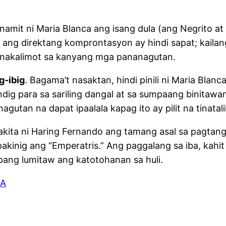
inamit ni Maria Blanca ang isang dula (ang Negrito a
, ang direktang komprontasyon ay hindi sapat; kail
 o nakalimot sa kanyang mga pananagutan.
g-ibig
. Bagama’t nasaktan, hindi pinili ni Maria Bl
ig para sa sariling dangal at sa sumpaang binitawan 
utan na dapat ipaalala kapag ito ay pilit na tinatal
akita ni Haring Fernando ang tamang asal sa pagtang
akinig ang “Emperatris.” Ang paggalang sa iba, kahit h
ang lumitaw ang katotohanan sa huli.
NA