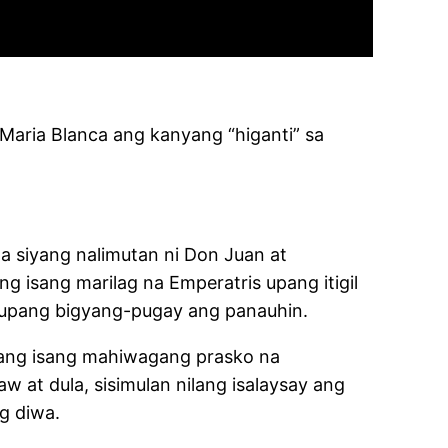
 Maria Blanca ang kanyang “higanti” sa
 siyang nalimutan ni Don Juan at
g isang marilag na Emperatris upang itigil
a upang bigyang-pugay ang panauhin.
ya ang isang mahiwagang prasko na
w at dula, sisimulan nilang isalaysay ang
g diwa.