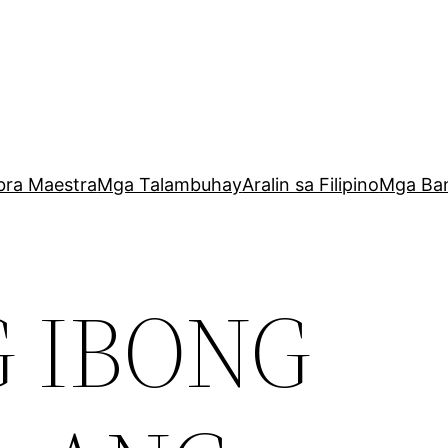
bra Maestra
Mga Talambuhay
Aralin sa Filipino
Mga Ba
 IBONG