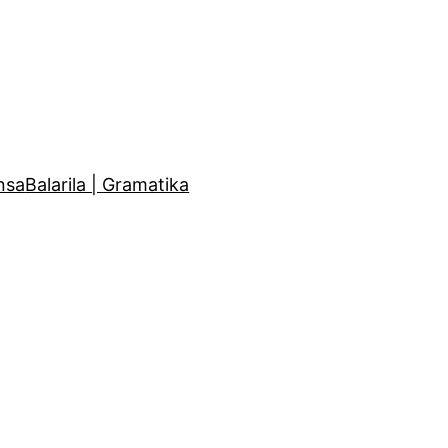
nsa
Balarila | Gramatika