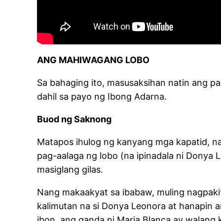
ANG MAHIWAGANG LOBO
Sa bahaging ito, masusaksihan natin ang p
dahil sa payo ng Ibong Adarna.
Buod ng Saknong
Matapos ihulog ng kanyang mga kapatid, na
pag-aalaga ng lobo (na ipinadala ni Donya 
masiglang gilas.
Nang makaakyat sa ibabaw, muling nagpakit
kalimutan na si Donya Leonora at hanapin an
ibon, ang ganda ni Maria Blanca ay walang 