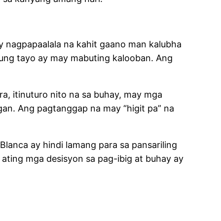
ay nagpapaalala na kahit gaano man kalubha
 kung tayo ay may mabuting kalooban. Ang
ra, itinuturo nito na sa buhay, may mga
ngan. Ang pagtanggap na may “higit pa” na
Blanca ay hindi lamang para sa pansariling
g ating mga desisyon sa pag-ibig at buhay ay