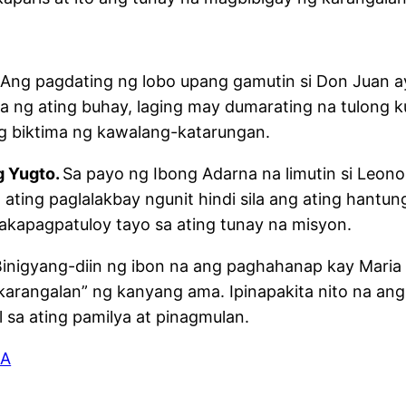
 Ang pagdating ng lobo upang gamutin si Don Juan 
 na ng ating buhay, laging may dumarating na tulong
ng biktima ng kawalang-katarungan.
g Yugto.
Sa payo ng Ibong Adarna na limutin si Leono
ting paglalakbay ngunit hindi sila ang ating hantu
akapagpatuloy tayo sa ating tunay na misyon.
Binigyang-diin ng ibon na ang paghahanap kay Maria 
“karangalan” ng kanyang ama. Ipinapakita nito na an
 sa ating pamilya at pinagmulan.
NA