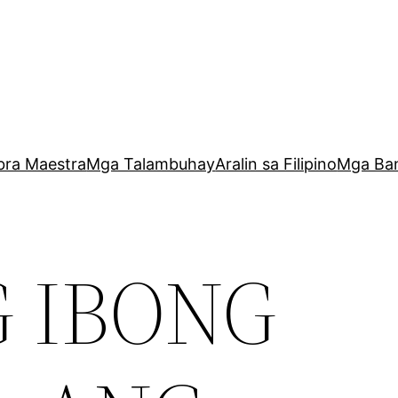
bra Maestra
Mga Talambuhay
Aralin sa Filipino
Mga Ba
 IBONG