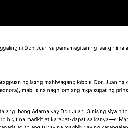
aggaling ni Don Juan sa pamamagitan ng isang hima
tagpuan ng isang mahiwagang lobo si Don Juan na d
Leonora), mabilis na naghilom ang mga sugat ng prins
a ang Ibong Adarna kay Don Juan. Ginising siya nito
g higit na marikit at karapat-dapat sa kanya—si Mari
kaparis at ito ang tunay na magbibigay ng karangala